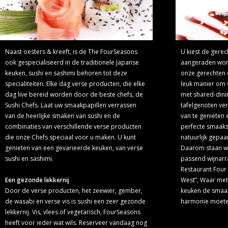
Naast oesters & kreeft, is de The FourSeasons
U kiest de gerech
ook gespecialiseerd in de traditionele Japanse
aangeraden word
keuken, sushi en sashimi behoren tot deze
onze gerechten 
specialiteiten. Elke dag verse producten, die elke
leuk manier om 
dag live bereid worden door de beste chefs, de
met shared-dini
Sushi Chefs. Laat uw smaakpapillen verrassen
tafelgenoten ve
van de heerlijke smaken van sushi en de
van te genieten 
combinaties van verschillende verse producten
perfecte smaaks
die onze Chefs speciaal voor u maken. U kunt
natuurlijk gepaa
genieten van een gevarieerde keuken, van verse
Daarom staan wij
sushi en sashimi.
passend wijnarr
Restaurant Four
Een gezonde lekkernij
West”, Waar met
Door de verse producten, het zeewier, gember,
keuken de smaak
de wasabi en verse vis is sushi een zeer gezonde
harmonie moeten
lekkernij. Vis, vlees of vegetarisch, FourSeasons
heeft voor ieder wat wils. Reserveer vandaag nog